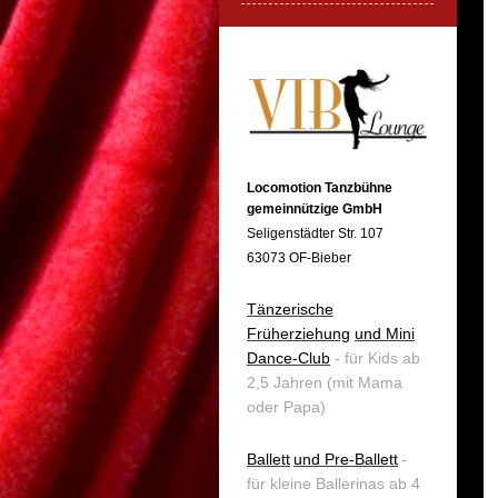
Locomotion Tanzbühne
gemeinnützige GmbH
Seligenstädter Str. 107
63073 OF-Bieber
Tänzerische
Früherziehung
und Mini
Dance-Club
- für Kids ab
2,5 Jahren (mit Mama
oder Papa)
Ballett
und Pre-Ballett
-
für kleine Ballerinas ab 4