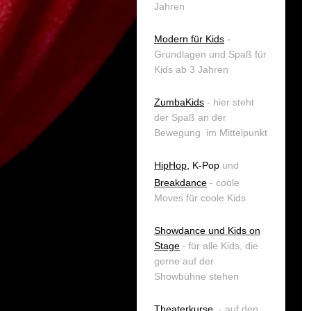
Jahren
Modern für Kids
-
Grundlagen und Spaß für
Kids ab 3 Jahren
ZumbaKids
- hier steht
der Spaß an der
Bewegung im Mittelpunkt
HipHop
, K-Pop
und
Breakdance
- coole
Moves für coole Kids
Showdance
und Kids on
Stage
- für alle Kids, die
gerne auf der
Showbühne stehen
Theaterkurse
- auf den