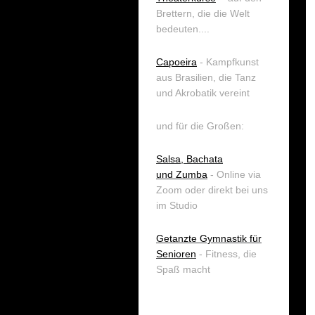
Brettern, die die Welt
bedeuten....
Capoeira
- Kampfkunst
aus Brasilien, die Tanz
und Akrobatik vereint
und für die Großen:
Salsa, Bachata
und
Zumba
- Online via
Zoom oder direkt bei uns
im Studio
Getanzte Gymnastik für
Senioren
- Fitness, die
Spaß macht