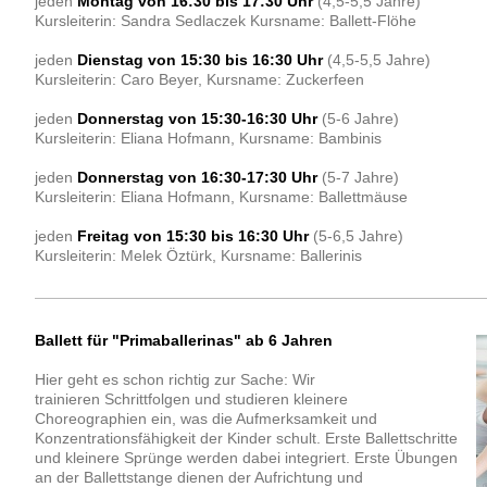
jeden
Montag von 16:30 bis 17:30 Uhr
(4,5-5,5 Jahre)
Kursleiterin: Sandra Sedlaczek Kursname: Ballett-Flöhe
jeden
Dienstag von 15:30 bis 16:30 Uhr
(4,5-5,5 Jahre)
Kursleiterin: Caro Beyer, Kursname: Zuckerfeen
jeden
Donnerstag von 15:30-16:30 Uhr
(5-6 Jahre)
Kursleiterin: Eliana Hofmann, Kursname: Bambinis
jeden
Donnerstag von 16:30-17:30 Uhr
(5-7 Jahre)
Kursleiterin: Eliana Hofmann, Kursname: Ballettmäuse
jeden
Freitag von 15:30 bis 16:30 Uhr
(5-6,5 Jahre)
Kursleiterin: Melek Öztürk, Kursname: Ballerinis
Ballett für "Primaballerinas" ab 6 Jahren
Hier geht es schon richtig zur Sache: Wir
trainieren Schrittfolgen und studieren kleinere
Choreographien ein, was die Aufmerksamkeit und
Konzentrationsfähigkeit der Kinder schult. Erste Ballettschritte
und kleinere Sprünge werden dabei integriert. Erste Übungen
an der Ballettstange dienen der Aufrichtung und