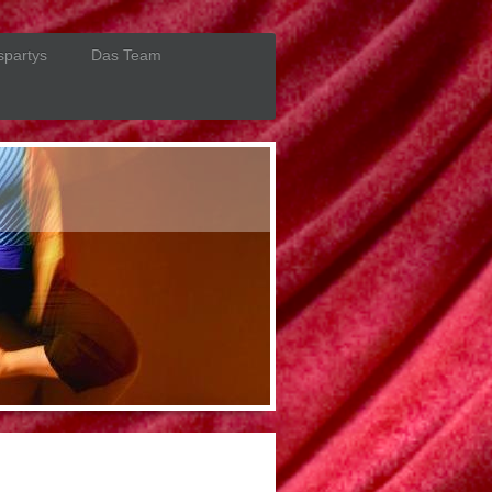
spartys
Das Team