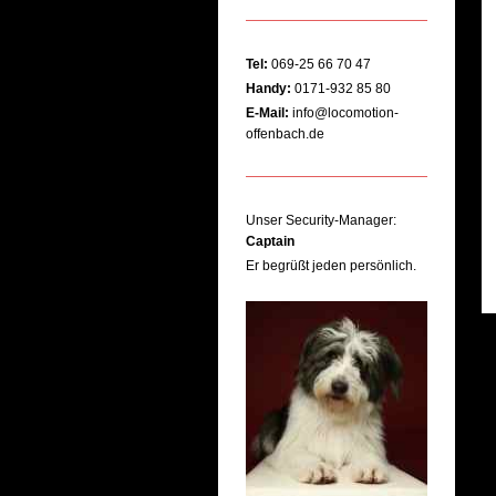
Tel:
069-25 66 70 47
Handy:
0171-932 85 80
E-Mail:
info@locomotion-
offenbach.de
Unser Security-Manager:
Captain
Er begrüßt jeden persönlich.