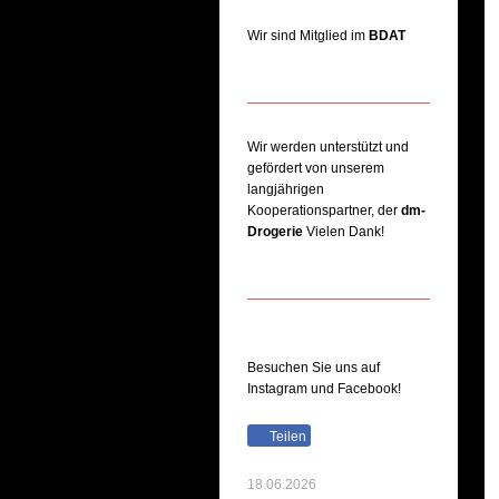
Wir sind Mitglied im
BDAT
Wir werden unterstützt und
gefördert von unserem
langjährigen
Kooperationspartner, der
dm-
Drogerie
Vielen Dank!
Besuchen Sie uns auf
Instagram und Facebook!
Teilen
18.06.2026