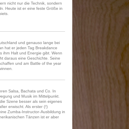
rn nicht nur die Technik, sondern
. Heute ist er eine feste Größe in
iets.
eutschland und genauso lange bei
ran hat er jeden Tag Breakdance
was ihm Halt und Energie gibt. Wenn
cht daraus eine Geschichte. Seine
schaffen und am Battle of the year
nnen.
ahren Salsa, Bachata und Co. In
wegung und Musik im Mittelpunkt.
 die Szene besser als sein eigenes
r erwischt. Als erster (!)
eine Zumba-Instructor-Ausbildung in
merikanischen Tänzen ist er aber