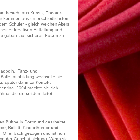
am besteht aus Kunst-, Theater-
r kommen aus unterschiedlichsten
dem Schüler - gleich welchen Alters
seiner kreativen Entfaltung und
 zu geben, auf sicheren Füßen zu
dagogin, Tanz- und
allettausbildung wechselte sie
, später dann zu Kontakt-
entino. 2004 machte sie sich
hne, die sie seitdem leitet.
chen Bühne in Dortmund gearbeitet
er, Ballett, Kindertheater und
ach Offenbach gezogen und ist nun
nd der Geschäftsleitung. Wenn sie