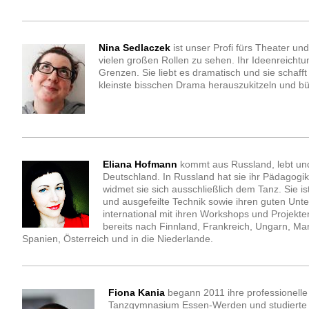
Nina Sedlaczek
ist unser Profi fürs Theater un
vielen großen Rollen zu sehen. Ihr Ideenreichtu
Grenzen. Sie liebt es dramatisch und sie schaff
kleinste bisschen Drama herauszukitzeln und bü
Eliana Hofmann
kommt aus Russland, lebt und 
Deutschland. In Russland hat sie ihr Pädagogi
widmet sie sich ausschließlich dem Tanz. Sie i
und ausgefeilte Technik sowie ihren guten Unter
international mit ihren Workshops und Projekte
bereits nach Finnland, Frankreich, Ungarn, Mar
Spanien, Österreich und in die Niederlande.
Fiona Kania
begann 2011 ihre professionell
Tanzgymnasium Essen-Werden und studierte 