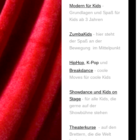
Modern für Kids
-
Grundlagen und Spaß für
Kids ab 3 Jahren
ZumbaKids
- hier steht
der Spaß an der
Bewegung im Mittelpunkt
HipHop
, K-Pop
und
Breakdance
- coole
Moves für coole Kids
Showdance
und Kids on
Stage
- für alle Kids, die
gerne auf der
Showbühne stehen
Theaterkurse
- auf den
Brettern, die die Welt