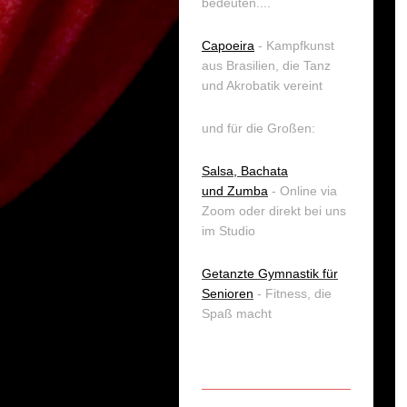
bedeuten....
Capoeira
- Kampfkunst
aus Brasilien, die Tanz
und Akrobatik vereint
und für die Großen:
Salsa, Bachata
und
Zumba
- Online via
Zoom oder direkt bei uns
im Studio
Getanzte Gymnastik für
Senioren
- Fitness, die
Spaß macht